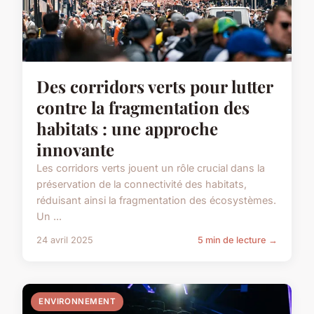
Des corridors verts pour lutter
contre la fragmentation des
habitats : une approche
innovante
Les corridors verts jouent un rôle crucial dans la
préservation de la connectivité des habitats,
réduisant ainsi la fragmentation des écosystèmes.
Un ...
24 avril 2025
5 min de lecture →
ENVIRONNEMENT