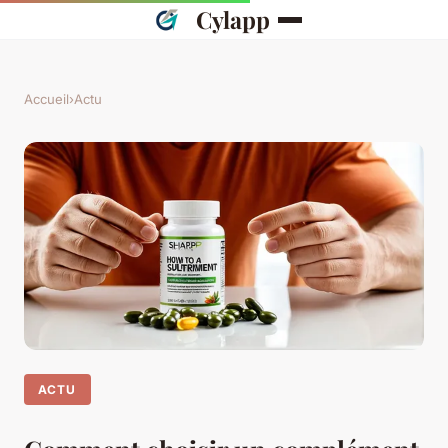
Cylapp
Accueil
›
Actu
ACTU